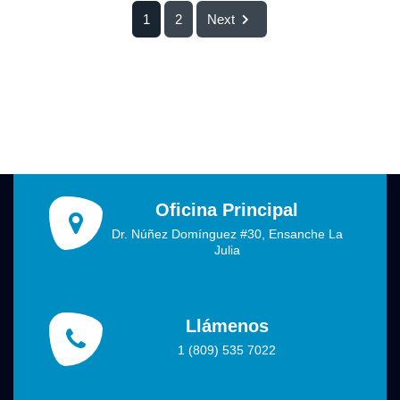
1
2
Next
Oficina Principal
Dr. Núñez Domínguez #30, Ensanche La
Julia
Llámenos
1 (809) 535 7022