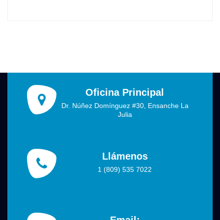
audio
Oficina Principal
Dr. Núñez Domínguez #30, Ensanche La
Julia
Llámenos
1 (809) 535 7022
Email: