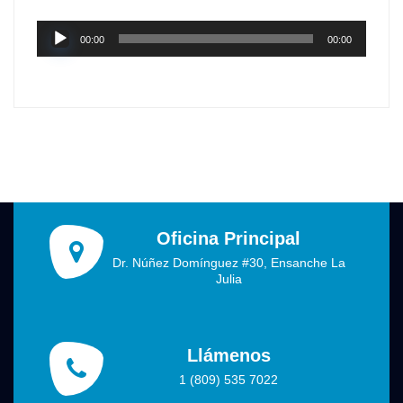
Reproductor
00:00
00:00
de
audio
Oficina Principal
Dr. Núñez Domínguez #30, Ensanche La
Julia
Llámenos
1 (809) 535 7022