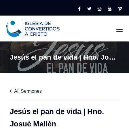
Tog
Jesús el pan de vida | Hno. Josué Mallén
All Sermones
Jesús el pan de vida | Hno.
Josué Mallén