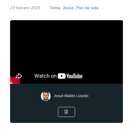
23 febrero 2025
Tema:
Jesús
,
Pan de vida
Josué Mallén Lizardo