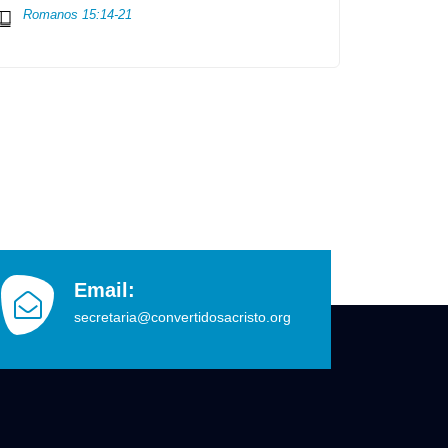
Romanos 15:14-21
Email:
secretaria@convertidosacristo.org