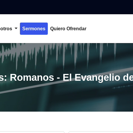
otros
Sermones
Quiero Ofrendar
s: Romanos - El Evangelio d