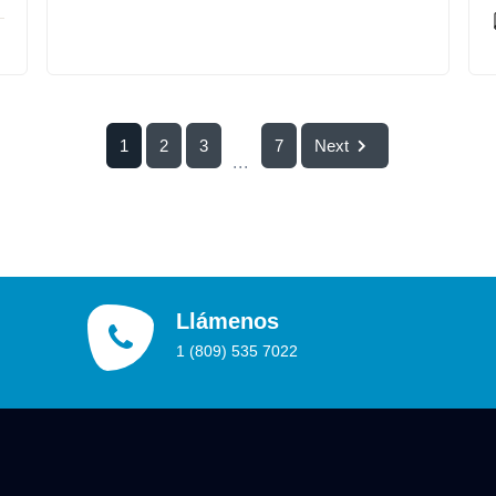
1
2
3
7
Next
...
Llámenos
1 (809) 535 7022