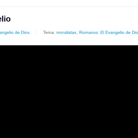
lio
angelio de Dios
Tema:
moralistas
,
Romanos: El Evangelio de Di