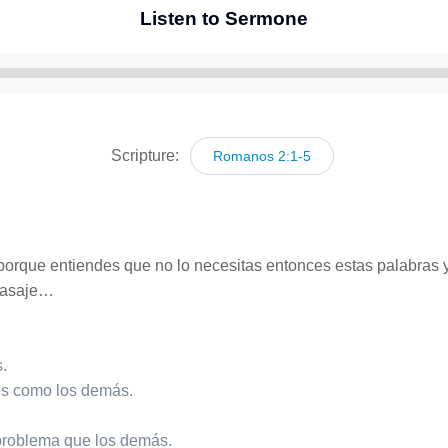
Listen to Sermone
Reproductor
de
audio
Scripture:
Romanos 2:1-5
porque entiendes que no lo necesitas entonces estas palabras y
 pasaje…
.
s como los demás.
 problema que los demás.