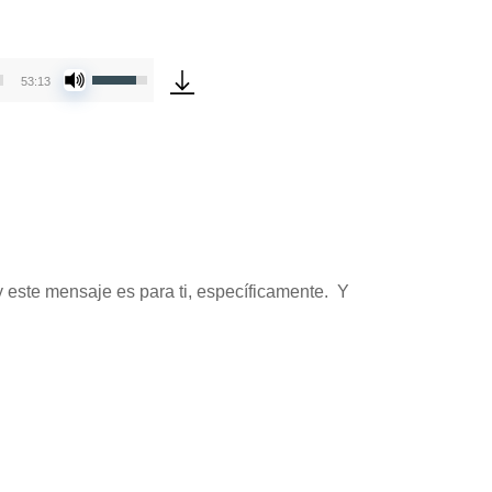
Utiliza
53:13
las
teclas
de
flecha
arriba/abajo
para
aumentar
o
 este mensaje es para ti, específicamente. Y
disminuir
el
volumen.