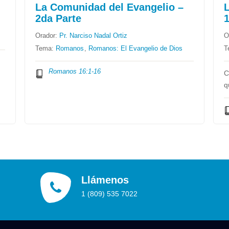
La Comunidad del Evangelio –
2da Parte
1
Orador:
Pr. Narciso Nadal Ortiz
O
Tema:
Romanos
,
Romanos: El Evangelio de Dios
T
Romanos 16:1-16
C
Llámenos
1 (809) 535 7022