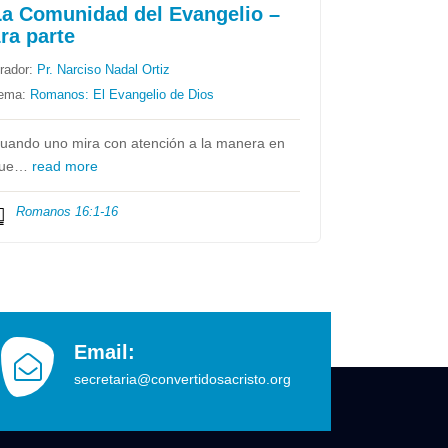
La Comunidad del Evangelio –
ra parte
rador:
Pr. Narciso Nadal Ortiz
ema:
Romanos: El Evangelio de Dios
uando uno mira con atención a la manera en
que…
read more
Romanos 16:1-16
Email:
secretaria@convertidosacristo.org