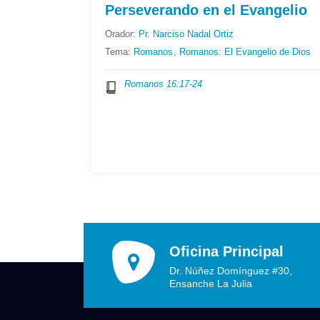
Perseverando en el Evangelio
Orador:
Pr. Narciso Nadal Ortiz
Tema:
Romanos
,
Romanos: El Evangelio de Dios
Romanos 16:17-24
Oficina Principal
Dr. Núñez Domínguez #30,
Ensanche La Julia