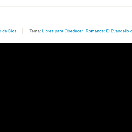
o de Dios
Tema:
Libres para Obedecer
,
Romanos: El Evangelio 