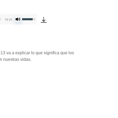
Utiliza
56:26
las
teclas
de
flecha
arriba/abajo
3 va a explicar lo que significa que los
para
n nuestras vidas.
aumentar
o
disminuir
el
volumen.