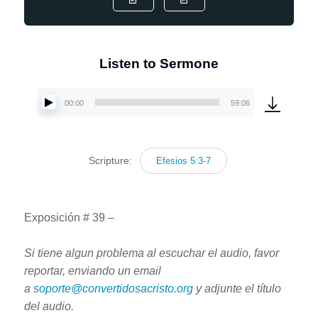
Listen to Sermone
00:00
59:06
Reproductor
de
audio
Scripture:
Efesios 5:3-7
Exposición # 39 –
Si tiene algun problema al escuchar el audio, favor
reportar, enviando un email
a
soporte@convertidosacristo.org
y adjunte
el título
del audio.