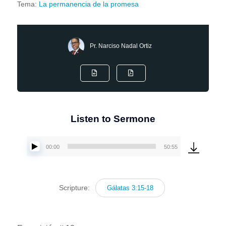
Tema:
La permanencia de la promesa
Pr. Narciso Nadal Ortiz
Listen to Sermone
00:00
50:55
Reproductor
de
audio
Scripture:
Gálatas 3:15-18