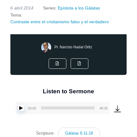
6 abril 2014
Series:
Epístola a los Gálatas
Tema:
Contraste entre el cristianismo falso y el verdadero
Pr. Narciso Nadal Ortiz
Listen to Sermone
00:00
48:35
Reproductor
de
audio
Scripture:
Gálatas 6:11-18