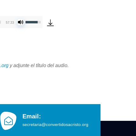
Utiliza
57:33
las
teclas
de
flecha
arriba/abajo
para
.org
y adjunte
el título del audio.
aumentar
o
disminuir
el
volumen.
Email:
secretaria@convertidosacristo.org