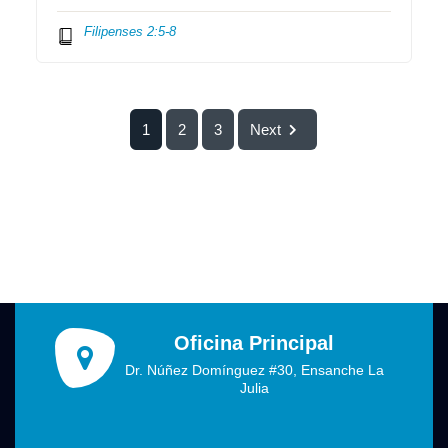
Filipenses 2:5-8
1
2
3
Next
Oficina Principal
Dr. Núñez Domínguez #30, Ensanche La
Julia