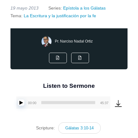
19 mayo 2013
Series:
Epístola a los Gálatas
Tema:
La Escritura y la justificación por la fe
Pr. Narciso Nadal Ortiz
Listen to Sermone
00:00
45:37
Reproductor
de
audio
Scripture:
Gálatas 3:10-14