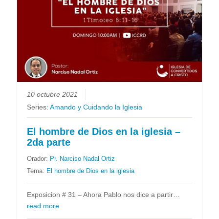
10 octubre 2021
Series:
Amando y Cuidando la Iglesia
El hombre de Dios en la iglesia –
2da parte
Orador:
Pr. Narciso Nadal Ortiz
Tema:
El hombre de Dios en la iglesia
Exposicion # 31 – Ahora Pablo nos dice a partir…
read more