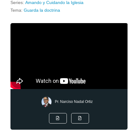
Series:
Amando y Cuidando la Iglesia
Tema:
Guarda la doctrina
Pr. Narciso Nadal Ortiz