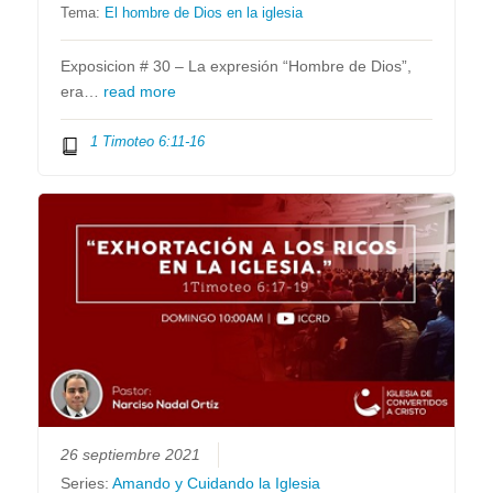
Tema:
El hombre de Dios en la iglesia
Exposicion # 30 – La expresión “Hombre de Dios”,
era…
read more
1 Timoteo 6:11-16
26 septiembre 2021
Series:
Amando y Cuidando la Iglesia