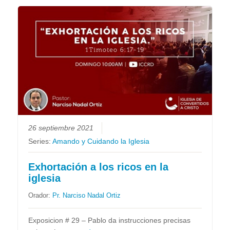
26 septiembre 2021
Series:
Amando y Cuidando la Iglesia
Exhortación a los ricos en la
iglesia
Orador:
Pr. Narciso Nadal Ortiz
Exposicion # 29 – Pablo da instrucciones precisas