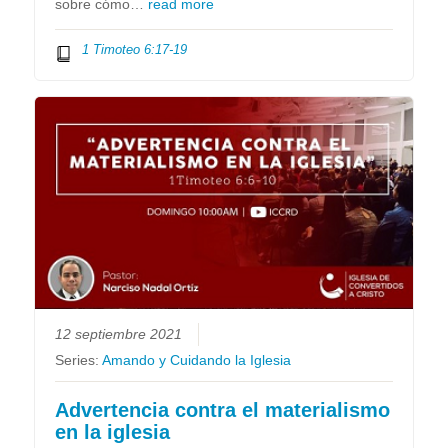
sobre cómo…
read more
1 Timoteo 6:17-19
12 septiembre 2021
Series:
Amando y Cuidando la Iglesia
Advertencia contra el materialismo
en la iglesia