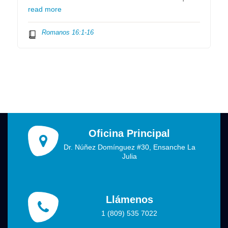
read more
Romanos 16:1-16
Oficina Principal
Dr. Núñez Domínguez #30, Ensanche La
Julia
Llámenos
1 (809) 535 7022