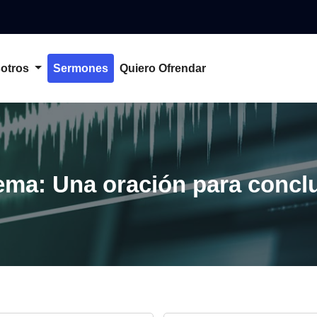
otros
Sermones
Quiero Ofrendar
ema: Una oración para conclu