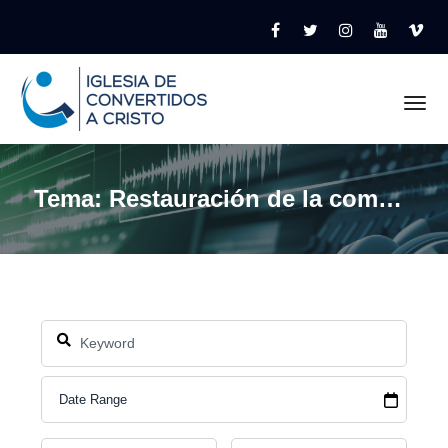
Tog
Tema: Restauración de la comunión de los santos