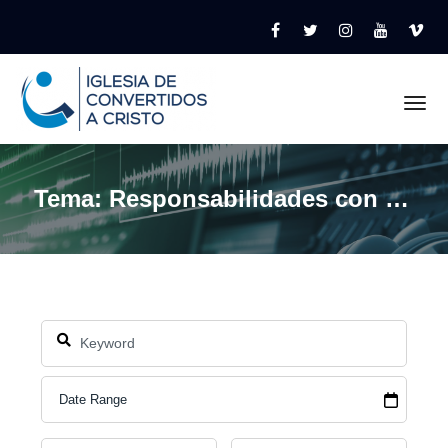
Tog
Tema: Responsabilidades con los pastores