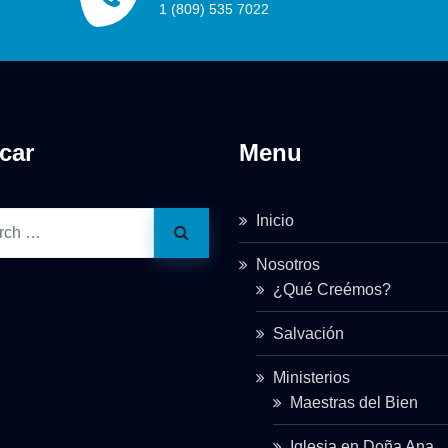
1 (809) 535 7022
car
Menu
Inicio
Nosotros
¿Qué Creémos?
Salvación
Ministerios
Maestras del Bien
Iglesia en Doña Ana