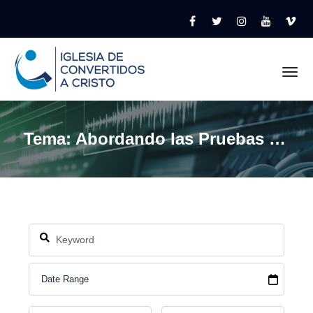
Tog
Tema: Abordando las Pruebas con la Sabiduría de Dios