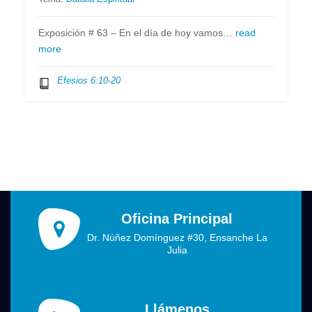
Exposición # 63 – En el día de hoy vamos…
read
more
Efesios 6:10-20
Oficina Principal
Dr. Núñez Domínguez #30, Ensanche La
Julia
Llámenos