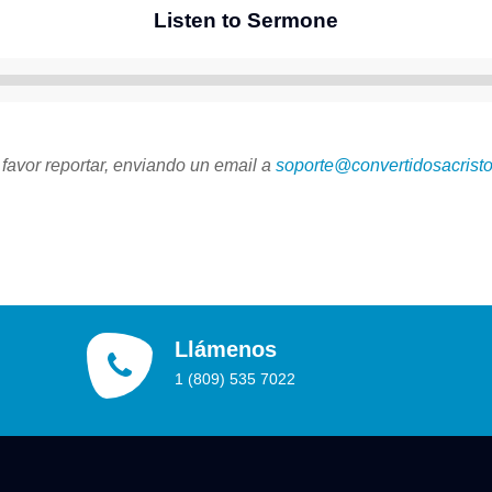
Listen to Sermone
Reproductor
de
audio
 favor reportar, enviando un email a
soporte@convertidosacristo
Llámenos
1 (809) 535 7022