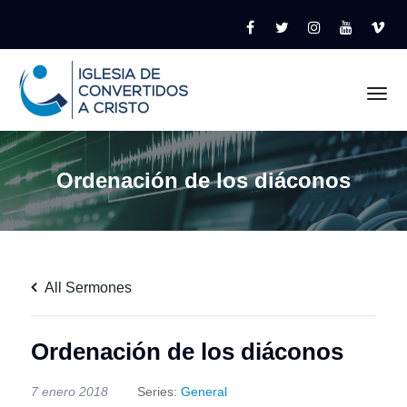
Tog
Ordenación de los diáconos
All Sermones
Ordenación de los diáconos
7 enero 2018
Series:
General