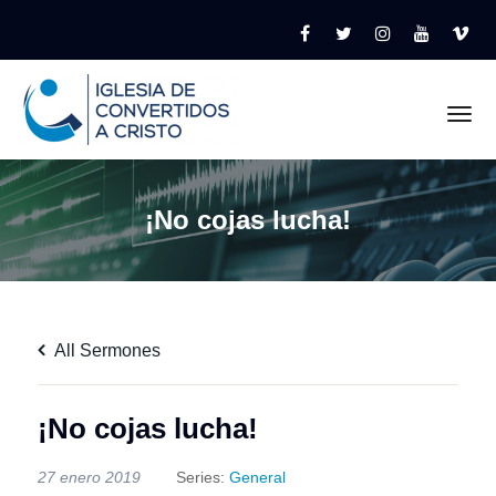
Tog
¡No cojas lucha!
All Sermones
¡No cojas lucha!
27 enero 2019
Series:
General