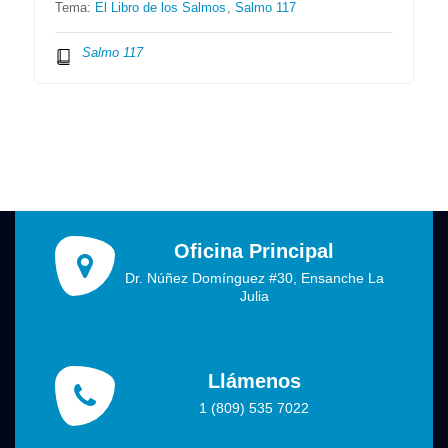
Tema:
El Libro de los Salmos
,
Salmo 117
Salmo 117
Oficina Principal
Dr. Núñez Domínguez #30, Ensanche La
Julia
Llámenos
1 (809) 535 7022