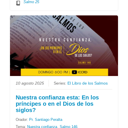
Salmo 25
10 agosto 2025
Series:
El Libro de los Salmos
Nuestra confianza esta: En los
príncipes o en el Dios de los
siglos?
Orador:
Pr. Santiago Peralta
Tema:
Nuestra confianza
,
Salmo 146