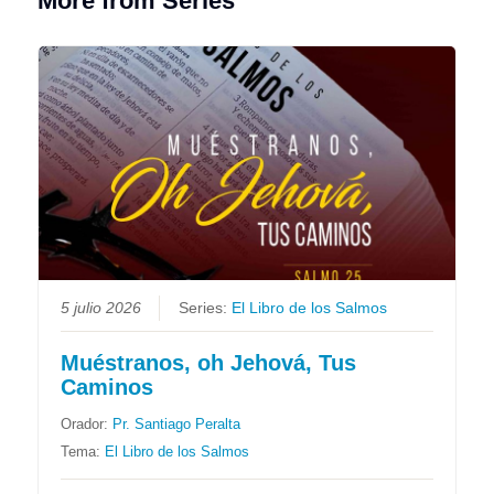
More from Series
5 julio 2026
Series:
El Libro de los Salmos
Muéstranos, oh Jehová, Tus
Caminos
Orador:
Pr. Santiago Peralta
Tema:
El Libro de los Salmos