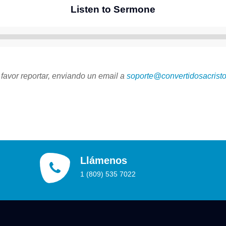
Listen to Sermone
Reproductor
de
audio
 favor reportar, enviando un email a
soporte@convertidosacristo
Llámenos
1 (809) 535 7022