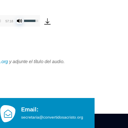
Utiliza
57:18
las
teclas
de
flecha
arriba/abajo
para
.org
y adjunte
el título del audio.
aumentar
o
disminuir
el
volumen.
Email:
secretaria@convertidosacristo.org