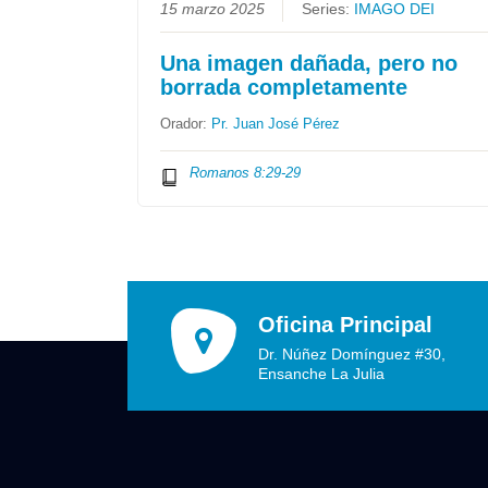
15 marzo 2025
Series:
IMAGO DEI
Una imagen dañada, pero no
borrada completamente
Orador:
Pr. Juan José Pérez
Romanos 8:29-29
Oficina Principal
Dr. Núñez Domínguez #30,
Ensanche La Julia