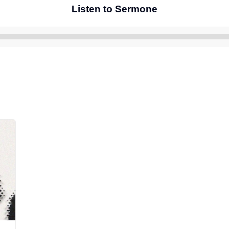
Listen to Sermone
Reproductor
de
audio