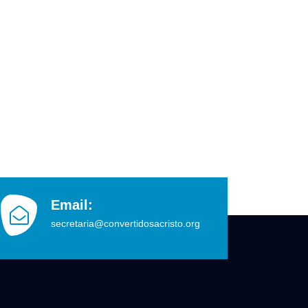
Email:
secretaria@convertidosacristo.org