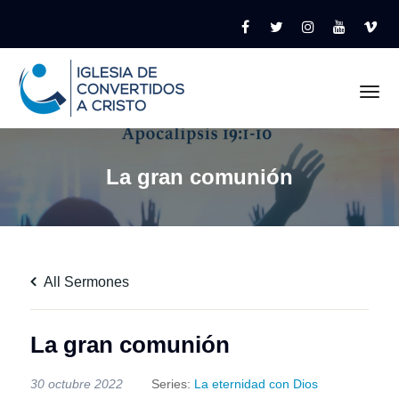
Tog
La gran comunión
All Sermones
La gran comunión
30 octubre 2022
Series:
La eternidad con Dios