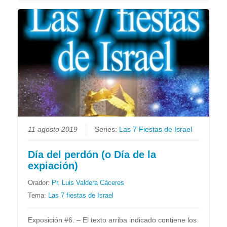
11 agosto 2019
Series:
Las 7 Fiestas de Israel
Día del perdón (o Día de la
expiación)
Orador:
Pr. Luis Valdera Cáceres
Tema:
Las 7 fiestas de Israel
Exposición #6. – El texto arriba indicado contiene los