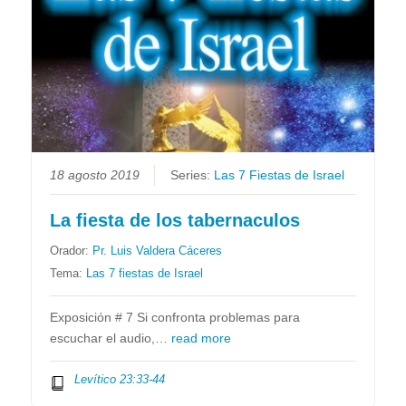
18 agosto 2019
Series:
Las 7 Fiestas de Israel
La fiesta de los tabernaculos
Orador:
Pr. Luis Valdera Cáceres
Tema:
Las 7 fiestas de Israel
Exposición # 7 Si confronta problemas para
escuchar el audio,…
read more
Levítico 23:33-44