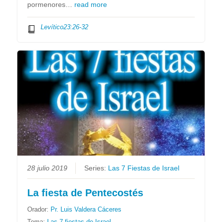
pormenores…
read more
Levítico23:26-32
28 julio 2019
Series:
Las 7 Fiestas de Israel
La fiesta de Pentecostés
Orador:
Pr. Luis Valdera Cáceres
Tema:
Las 7 fiestas de Israel