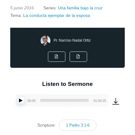
5 junio 2016
Series:
Una familia bajo la cruz
Tema:
La conducta ejemplar de la esposa
Pr. Narciso Nadal Ortiz
Listen to Sermone
00:00
01:00:25
Reproductor
de
audio
Scripture:
1 Pedro 3:1-6