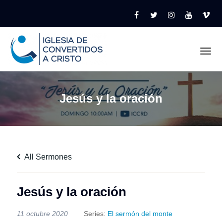
Tog
Jesús y la oración
All Sermones
Jesús y la oración
11 octubre 2020
Series:
El sermón del monte