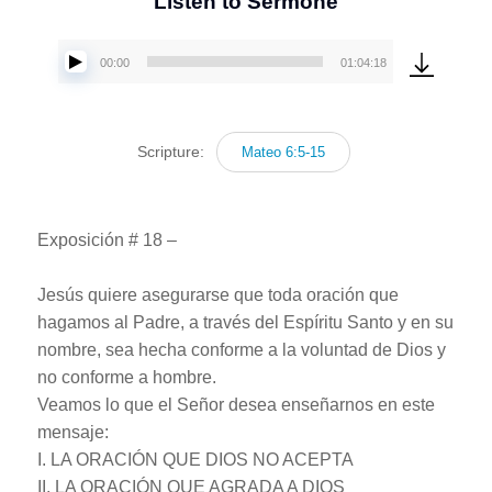
Listen to Sermone
00:00
01:04:18
Reproductor
de
audio
Scripture:
Mateo 6:5-15
Exposición # 18 –
Jesús quiere asegurarse que toda oración que
hagamos al Padre, a través del Espíritu Santo y en su
nombre, sea hecha conforme a la voluntad de Dios y
no conforme a hombre.
Veamos lo que el Señor desea enseñarnos en este
mensaje:
I. LA ORACIÓN QUE DIOS NO ACEPTA
II. LA ORACIÓN QUE AGRADA A DIOS