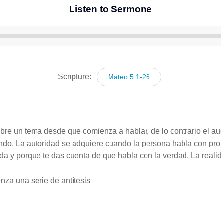
Listen to Sermone
Reproductor
de
audio
Scripture:
Mateo 5:1-26
re un tema desde que comienza a hablar, de lo contrario el aud
endo. La autoridad se adquiere cuando la persona habla con pr
da y porque te das cuenta de que habla con la verdad. La reali
za una serie de antítesis