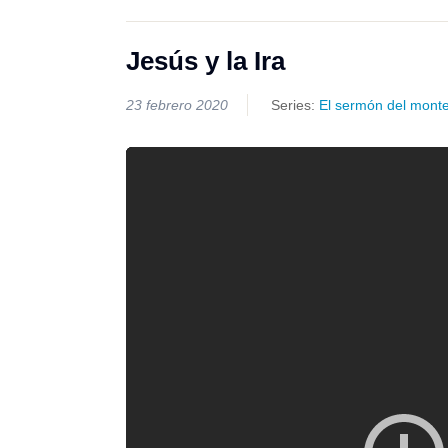
Jesús y la Ira
23 febrero 2020
Series:
El sermón del mont