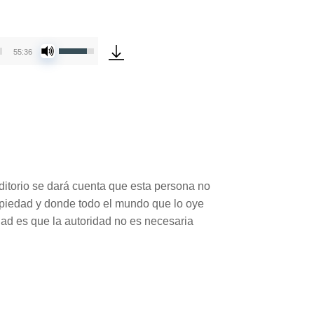
Utiliza
55:36
las
teclas
de
flecha
arriba/abajo
para
aumentar
o
itorio se dará cuenta que esta persona no
disminuir
opiedad y donde todo el mundo que lo oye
el
dad es que la autoridad no es necesaria
volumen.