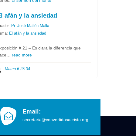
eries:
El sermón del monte
l afán y la ansiedad
rador:
Pr. José Mallén Malla
ema:
El afán y la ansiedad
xposición # 21 – Es clara la diferencia que
ace…
read more
Mateo 6:25-34
Email:
secretaria@convertidosacristo.org