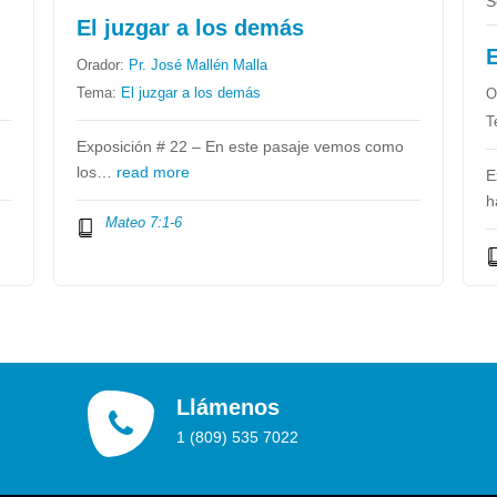
S
El juzgar a los demás
E
Orador:
Pr. José Mallén Malla
Tema:
El juzgar a los demás
O
T
Exposición # 22 – En este pasaje vemos como
los…
read more
E
h
Mateo 7:1-6
Llámenos
1 (809) 535 7022