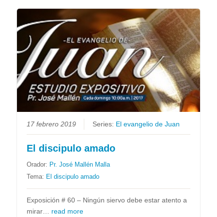
17 febrero 2019
Series:
El evangelio de Juan
El discipulo amado
Orador:
Pr. José Mallén Malla
Tema:
El discipulo amado
Exposición # 60 – Ningún siervo debe estar atento a
mirar…
read more