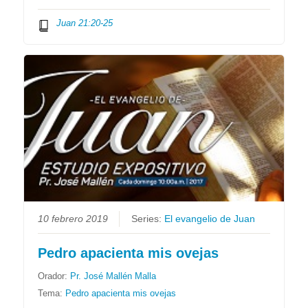
Juan 21:20-25
10 febrero 2019
Series:
El evangelio de Juan
Pedro apacienta mis ovejas
Orador:
Pr. José Mallén Malla
Tema:
Pedro apacienta mis ovejas