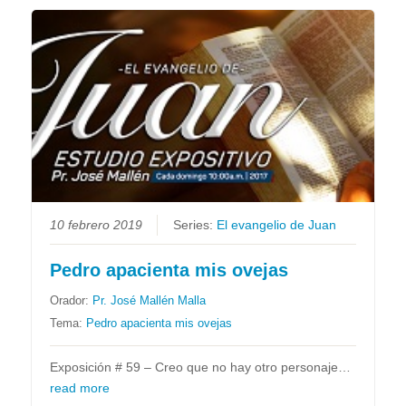
10 febrero 2019
Series:
El evangelio de Juan
Pedro apacienta mis ovejas
Orador:
Pr. José Mallén Malla
Tema:
Pedro apacienta mis ovejas
Exposición # 59 – Creo que no hay otro personaje…
read more