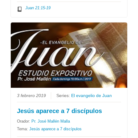
Juan 21:15-19
3 febrero 2019
Series:
El evangelio de Juan
Jesús aparece a 7 discípulos
Orador:
Pr. José Mallén Malla
Tema:
Jesús aparece a 7 discípulos