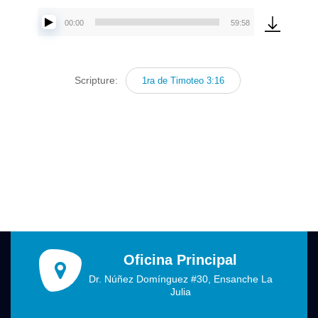
00:00
59:58
Reproductor
de
audio
Scripture:
1ra de Timoteo 3:16
Oficina Principal
Dr. Núñez Domínguez #30, Ensanche La
Julia