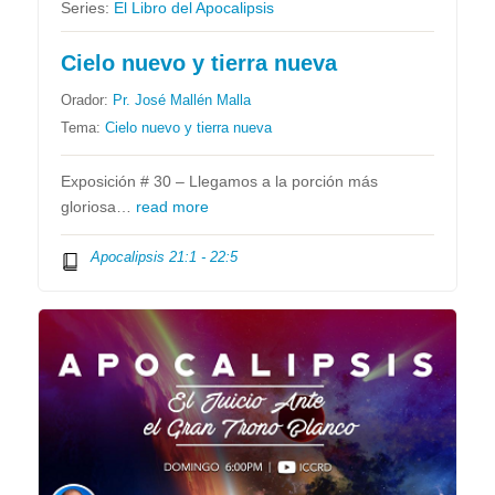
Series:
El Libro del Apocalipsis
Cielo nuevo y tierra nueva
Orador:
Pr. José Mallén Malla
Tema:
Cielo nuevo y tierra nueva
Exposición # 30 – Llegamos a la porción más
gloriosa…
read more
Apocalipsis 21:1 - 22:5