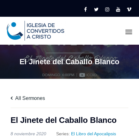
Tog
El Jinete del Caballo Blanco
All Sermones
El Jinete del Caballo Blanco
8 noviembre 2020
Series:
El Libro del Apocalipsis