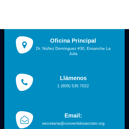
Oficina Principal
Dr. Núñez Domínguez #30, Ensanche La
Julia
Llámenos
1 (809) 535 7022
Email:
secretaria@convertidosacristo.org