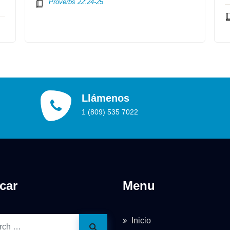
Proverbs 22:24-25
Llámenos
1 (809) 535 7022
car
Menu
Inicio