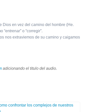
arriba/abajo
para
aumentar
o
 de Dios en vez del camino del hombre (He.
disminuir
 “entrenar” o “corregir”.
el
hijos nos extraviemos de su camino y caigamos
volumen.
m
adicionando el titulo del audio.