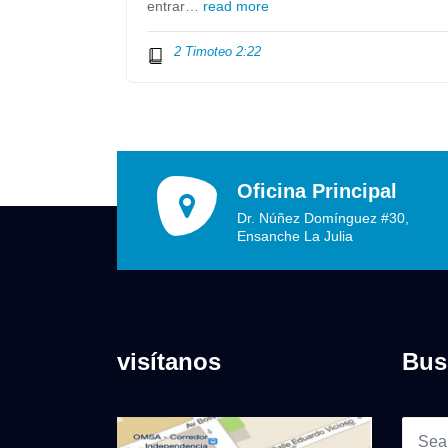
entrar…
read more
2 Timoteo 2:22
Oficina Principal
Dr. Núñez Domínguez #30,
Ensanche La Julia
visítanos
Bus