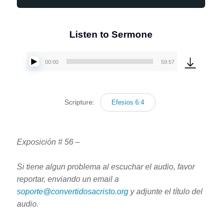
Listen to Sermone
00:00
59:57
Reproductor
de
audio
Scripture:
Efesios 6:4
Exposición # 56 –
Si tiene algun problema al escuchar el audio, favor
reportar, enviando un email a
soporte@convertidosacristo.org
y adjunte
el título del
audio.