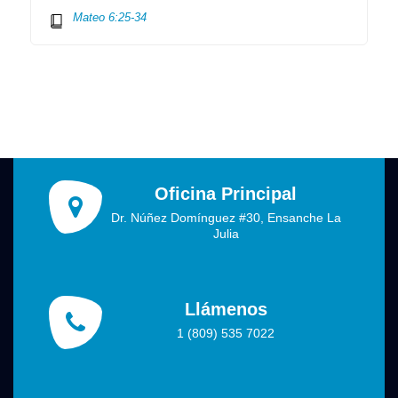
Mateo 6:25-34
Oficina Principal
Dr. Núñez Domínguez #30, Ensanche La
Julia
Llámenos
1 (809) 535 7022