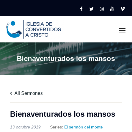
Tog
Bienaventurados los mansos
All Sermones
Bienaventurados los mansos
13 octubre 2019
Series:
El sermón del monte