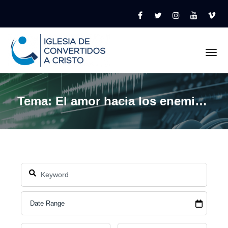
Tog
Tema: El amor hacia los enemigos