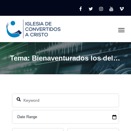
Tog
Tema: Bienaventurados los del limpio corazon