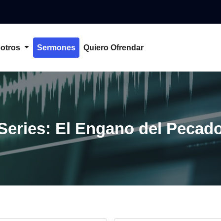
otros
Sermones
Quiero Ofrendar
Series: El Engano del Pecad