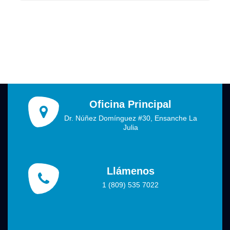
Oficina Principal
Dr. Núñez Domínguez #30, Ensanche La
Julia
Llámenos
1 (809) 535 7022