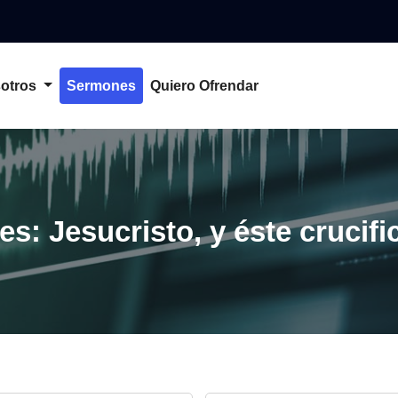
otros
Sermones
Quiero Ofrendar
es: Jesucristo, y éste crucif